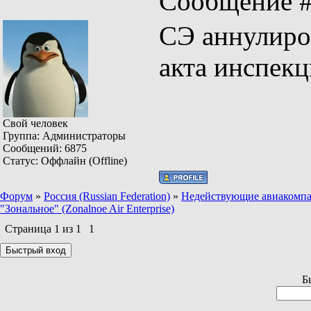
Сообщение 
СЭ аннулиро
акта инспекц
Свой человек
Группа: Администраторы
Сообщений:
6875
Статус:
Оффлайн (Offline)
Форум
»
Россия (Russian Federation)
»
Недействующие авиакомпании
"Зональное" (Zonalnoe Air Enterprise)
Страница
1
из
1
1
Б