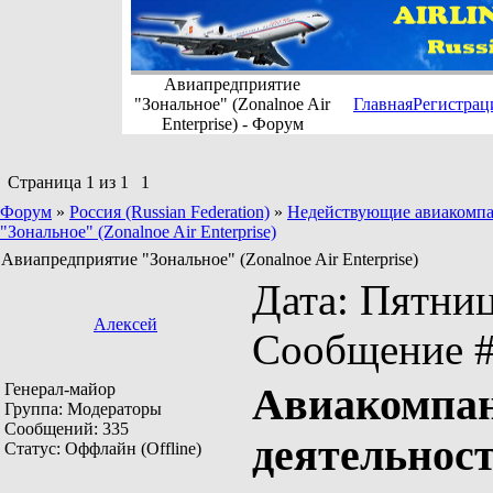
Авиапредприятие
"Зональное" (Zonalnoe Air
Главная
Регистрац
Enterprise) - Форум
Страница
1
из
1
1
Форум
»
Россия (Russian Federation)
»
Недействующие авиакомпании
"Зональное" (Zonalnoe Air Enterprise)
Авиапредприятие "Зональное" (Zonalnoe Air Enterprise)
Дата: Пятница
Алексей
Сообщение 
Генерал-майор
Авиакомпан
Группа: Модераторы
Сообщений:
335
деятельнос
Статус:
Оффлайн (Offline)