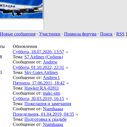
Новые сообщения
·
Участники
·
Правила форума
·
Поиск
·
RSS
]
ты
Обновления
Суббота, 18.07.2026, 13:57
8
Тема:
S7 Airlines (Сибирь)
Сообщение от:
Andrew
Суббота, 01.10.2022, 22:31
3
Тема:
Sky Gates Airlines
Сообщение от:
Andrew1
Пятница, 17.06.2011, 18:42
Тема:
Hawker RA-02811
Сообщение от:
makc-sim
Суббота, 30.03.2019, 16:15
Тема:
Пожелания и замечания
Сообщение от:
Niamhaaaa
Понедельник, 01.04.2019, 04:35
Тема:
Подготовка к свадьбе
Сообщение от:
Niamhaaaa