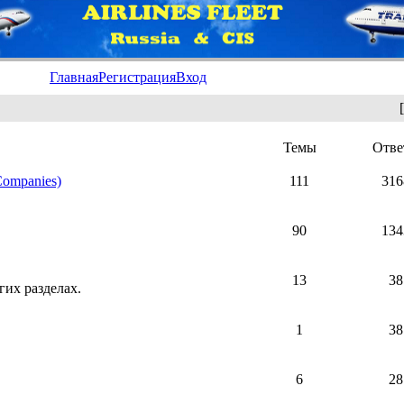
Главная
Регистрация
Вход
[
Темы
Отве
Companies)
111
316
90
134
13
38
гих разделах.
1
38
6
28