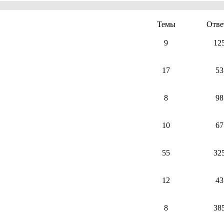
Темы
Отве
9
12
17
53
8
98
10
67
55
32
12
43
8
38