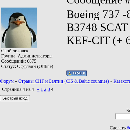
Boeing 737 -
B3748 SCAT d
KEF-CIT (+ 
Свой человек
Группа: Администраторы
Сообщений:
6875
Статус:
Оффлайн (Offline)
Форум
»
Страны СНГ и Балтии (CIS & Baltic countries)
»
Казахст
Страница
4
из
4
«
1
2
3
4
Б
Сделать
б