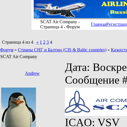
SCAT Air Company -
Главная
Регистрац
Страница 4 - Форум
Страница
4
из
4
«
1
2
3
4
Форум
»
Страны СНГ и Балтии (CIS & Baltic countries)
»
Казахст
SCAT Air Company
Дата: Воскрес
Andrew
Сообщение 
ICAO: VSV