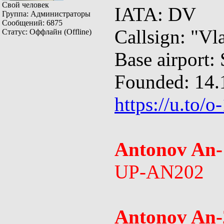
Свой человек
IATA: DV
Группа: Администраторы
Сообщений:
6875
Callsign: "Vl
Статус:
Оффлайн (Offline)
Base airport
Founded: 14.
https://u.to/o
Antonov An-
UP-AN202
Antonov An