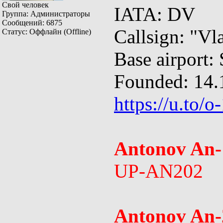
Свой человек
IATA: DV
Группа: Администраторы
Сообщений:
6875
Callsign: "Vl
Статус:
Оффлайн (Offline)
Base airport
Founded: 14.
https://u.to/o
Antonov An-
UP-AN202
Antonov An