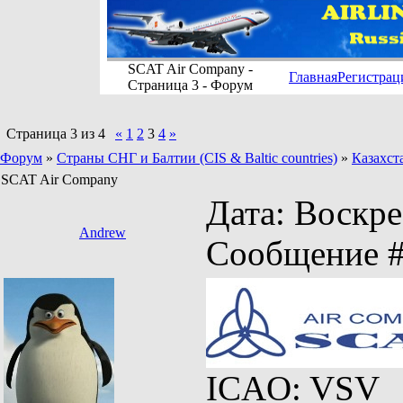
SCAT Air Company -
Главная
Регистрац
Страница 3 - Форум
Страница
3
из
4
«
1
2
3
4
»
Форум
»
Страны СНГ и Балтии (CIS & Baltic countries)
»
Казахст
SCAT Air Company
Дата: Воскрес
Andrew
Сообщение 
ICAO: VSV