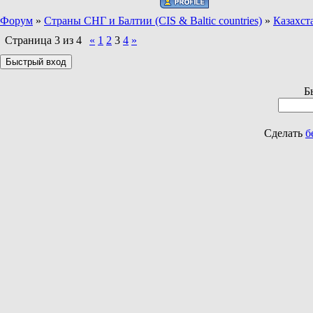
Форум
»
Страны СНГ и Балтии (CIS & Baltic countries)
»
Казахст
Страница
3
из
4
«
1
2
3
4
»
Б
Сделать
б