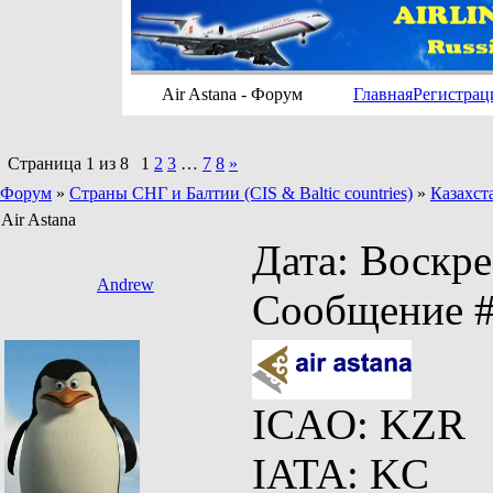
Air Astana - Форум
Главная
Регистрац
Страница
1
из
8
1
2
3
…
7
8
»
Форум
»
Страны СНГ и Балтии (CIS & Baltic countries)
»
Казахст
Air Astana
Дата: Воскрес
Andrew
Сообщение 
ICAO: KZR
IATA: KC