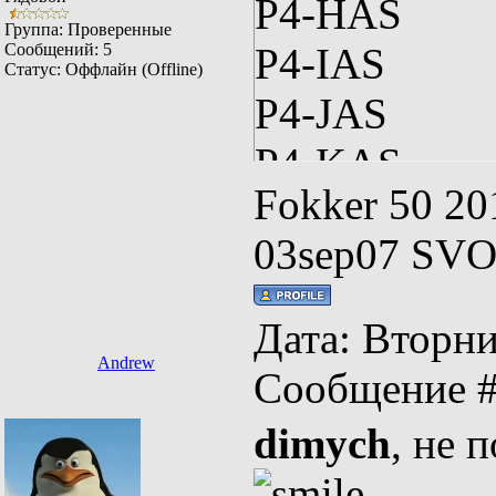
P4-HAS
Группа: Проверенные
Сообщений:
5
P4-IAS
Статус:
Оффлайн (Offline)
P4-JAS
P4-KAS
Fokker 50 20
P4-LAS
03sep07 SVO
Дата: Вторник
Andrew
Сообщение 
dimych
, не 