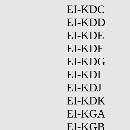
EI-KDC
EI-KDD
EI-KDE
EI-KDF
EI-KDG
EI-KDI
EI-KDJ
EI-KDK
EI-KGA
EI-KGB