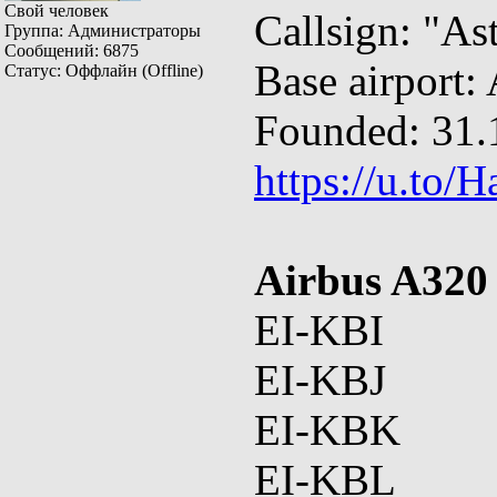
Свой человек
Callsign: "As
Группа: Администраторы
Сообщений:
6875
Base airport
Статус:
Оффлайн (Offline)
Founded: 31.
https://u.to/
Airbus A320
EI-KBI
EI-KBJ
EI-KBK
EI-KBL