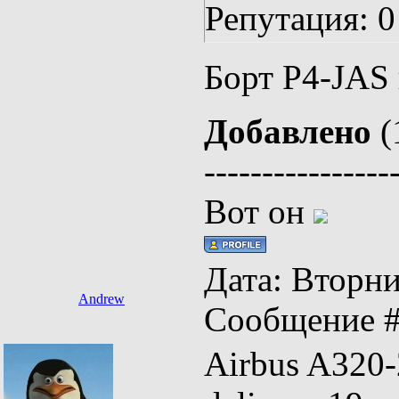
Репутация: 0
Замечания: 
Борт P4-JAS 
Статус: Оффл
Добавлено
(
для чего он 
----------------
Вот он
Дата: Вторник
Andrew
Сообщение 
Airbus A320-