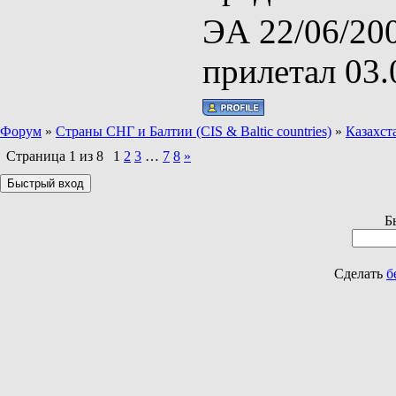
ЭА 22/06/20
прилетал 03.
Форум
»
Страны СНГ и Балтии (CIS & Baltic countries)
»
Казахст
Страница
1
из
8
1
2
3
…
7
8
»
Б
Сделать
б