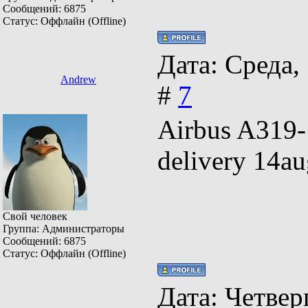
Сообщений:
6875
Статус:
Оффлайн (Offline)
Дата: Среда,
Andrew
#
7
Airbus A319-
delivery 14
Свой человек
Группа: Администраторы
Сообщений:
6875
Статус:
Оффлайн (Offline)
Дата: Четверг