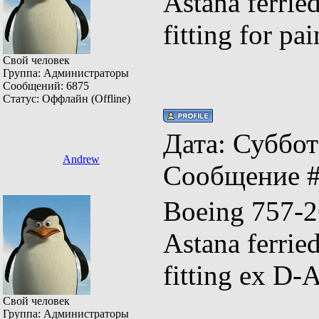
Astana ferri
fitting for 
Свой человек
Группа: Администраторы
Сообщений:
6875
Статус:
Оффлайн (Offline)
Дата: Суббота
Andrew
Сообщение 
Boeing 757-
Astana ferri
fitting ex D
Свой человек
Группа: Администраторы