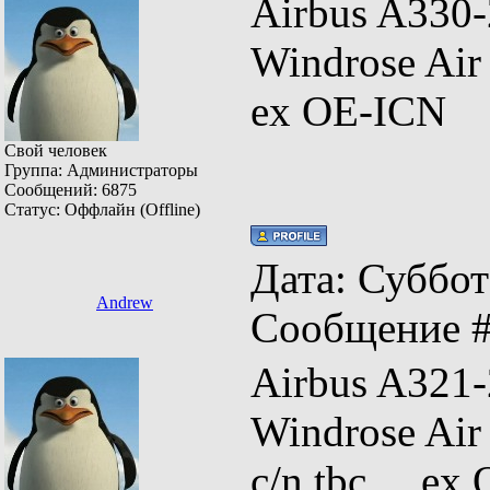
Airbus A
Windrose A
ex OE-ICN
Свой человек
Группа: Администраторы
Сообщений:
6875
Статус:
Оффлайн (Offline)
Дата: Суббота
Andrew
Сообщение 
Airbus A
Windrose Ai
c/n tbc ex 