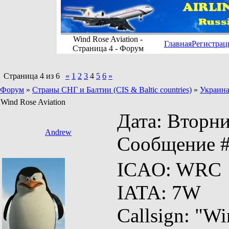
Wind Rose Aviation -
Главная
Регистрац
Страница 4 - Форум
Страница
4
из
6
«
1
2
3
4
5
6
»
Форум
»
Страны СНГ и Балтии (CIS & Baltic countries)
»
Украина
Wind Rose Aviation
Дата: Вторник
Andrew
Сообщение 
ICAO: WRC
IATA: 7W
Callsign: "W