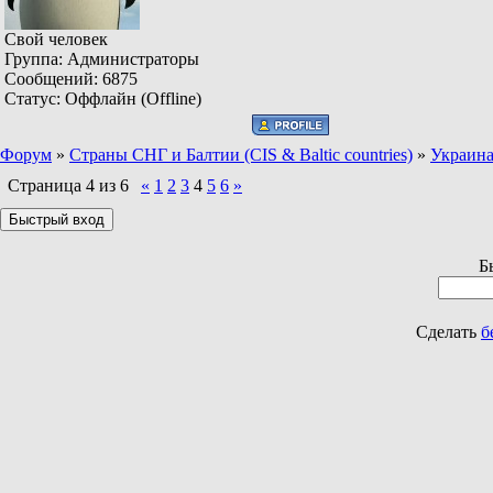
Свой человек
Группа: Администраторы
Сообщений:
6875
Статус:
Оффлайн (Offline)
Форум
»
Страны СНГ и Балтии (CIS & Baltic countries)
»
Украина
Страница
4
из
6
«
1
2
3
4
5
6
»
Б
Сделать
б