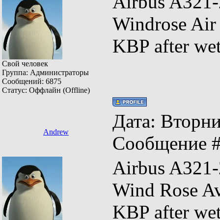
Airbus A
Windrose Ai
KBP after we
Свой человек
Группа: Администраторы
Сообщений:
6875
Статус:
Оффлайн (Offline)
Дата: Вторник
Andrew
Сообщение 
Airbus A
Wind Rose Av
KBP after we