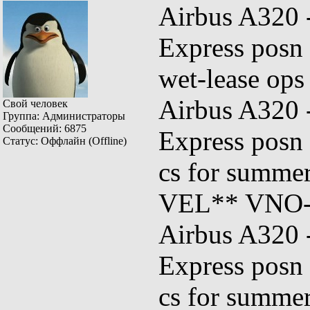
Airbus A320
Express posn
wet-lease op
Airbus A320
Свой человек
Группа: Администраторы
Сообщений:
6875
Express posn
Статус:
Оффлайн (Offline)
cs for summer
VEL** VNO-R
Airbus A320
Express posn
cs for summer