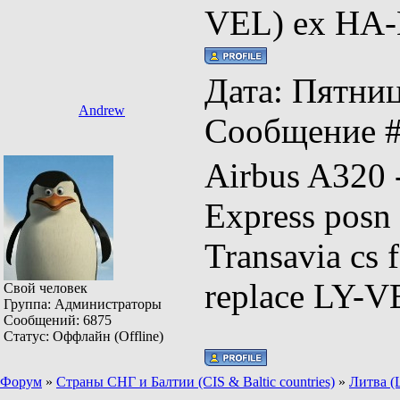
VEL) ex HA
Дата: Пятница
Andrew
Сообщение 
Airbus A320
Express pos
Transavia cs 
replace LY-
Свой человек
Группа: Администраторы
Сообщений:
6875
Статус:
Оффлайн (Offline)
Форум
»
Страны СНГ и Балтии (CIS & Baltic countries)
»
Литва (L