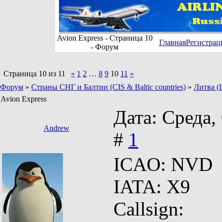
Avion Express - Страница 10
Главная
Регистрац
- Форум
Страница
10
из
11
«
1
2
…
8
9
10
11
»
Форум
»
Страны СНГ и Балтии (CIS & Baltic countries)
»
Литва (L
Avion Express
Дата: Среда,
Andrew
#
1
ICAO: NVD
IATA: X9
Callsign: