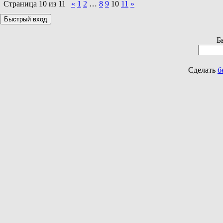
Страница
10
из
11
«
1
2
…
8
9
10
11
»
Б
Сделать
б